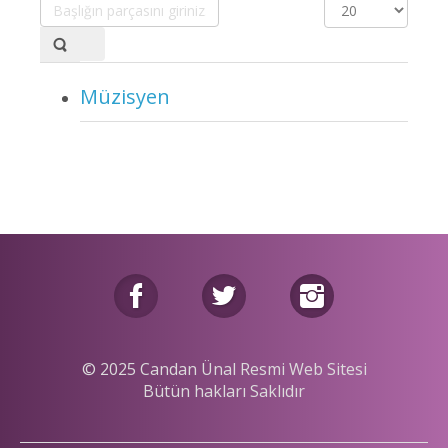
Başlığın
Görüntüleme
parçasını
Sayısı
giriniz.
Müzisyen
© 2025 Candan Ünal Resmi Web Sitesi
Bütün hakları Saklıdır